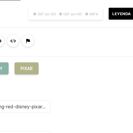
LEYENDA
● GIF en SD
● GIF en HD
● MP4
EY
PIXAR