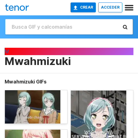
CREAR
ACCEDER
M
Mwahmizuki
Mwahmizuki GIFs