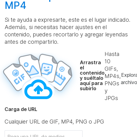
MP4
Si te ayuda a expresarte, este es el lugar indicado.
Además, si necesitas hacer ajustes en el
contenido, puedes recortarlo y agregar leyendas
antes de compartirlo.
Hasta
10
Arrastra
el
GIFs,
contenido
Explor
MP4s,
y suéltalo
archiv
aquí para
PNGs
subirlo
y
JPGs
Carga de URL
Cualquier URL de GIF, MP4, PNG o JPG