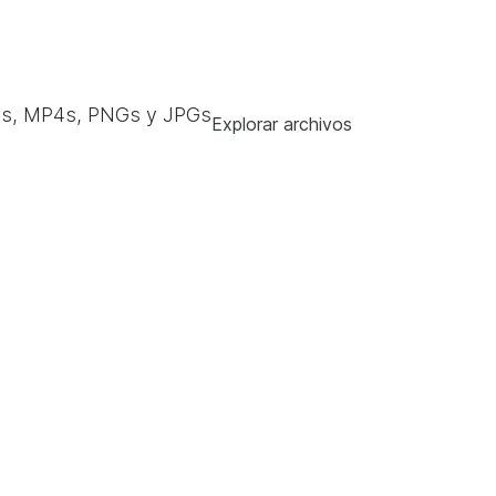
s, MP4s, PNGs y JPGs
Explorar archivos