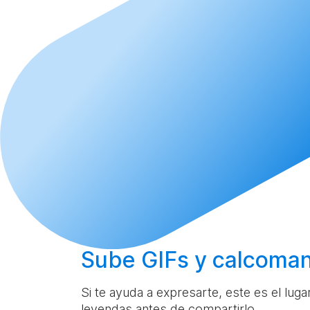
Sube
GIFs y calcoman
Si te ayuda a expresarte, este es el lug
leyendas antes de compartirlo.