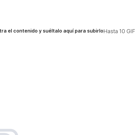
ra el contenido y suéltalo aquí para subirlo
Hasta
10
GIF