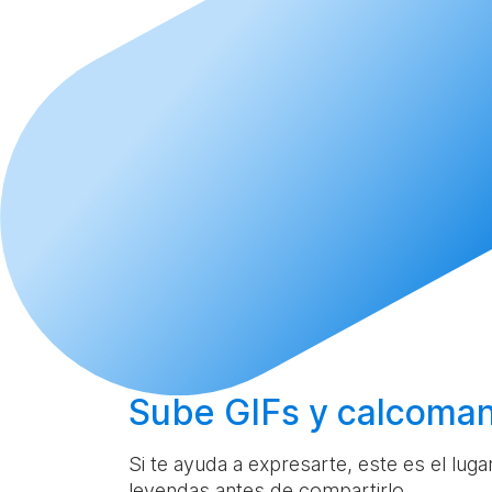
Sube
GIFs y calcoman
Si te ayuda a expresarte, este es el lug
leyendas antes de compartirlo.