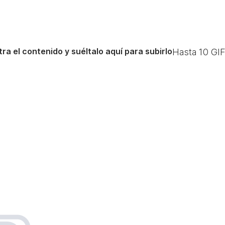
ra el contenido y suéltalo aquí para subirlo
Hasta
10
GIF