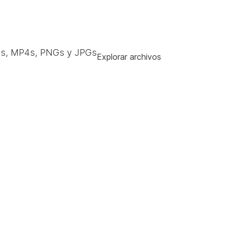
s, MP4s, PNGs y JPGs
Explorar archivos