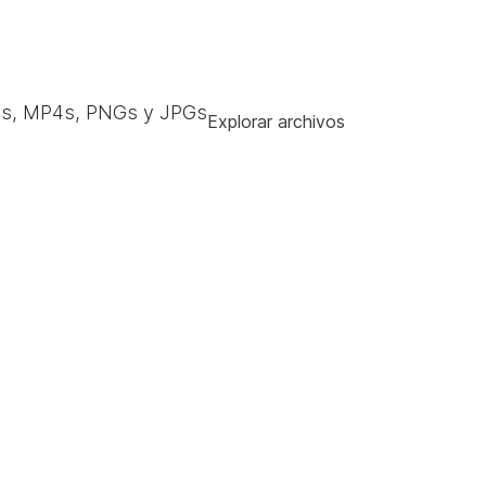
s, MP4s, PNGs y JPGs
Explorar archivos