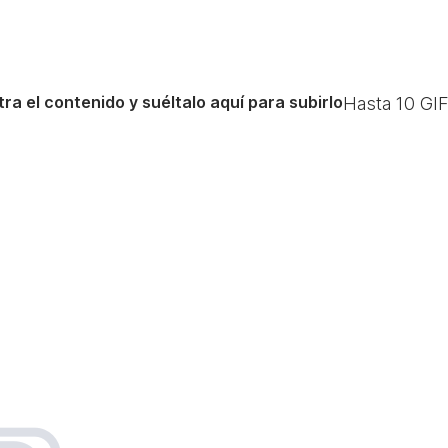
ra el contenido y suéltalo aquí para subirlo
Hasta
10
GIF