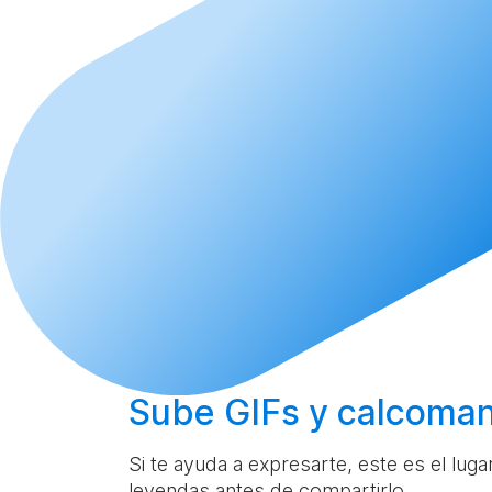
Sube
GIFs y calcoman
Si te ayuda a expresarte, este es el lug
leyendas antes de compartirlo.