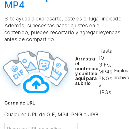
MP4
Si te ayuda a expresarte, este es el lugar indicado.
Además, si necesitas hacer ajustes en el
contenido, puedes recortarlo y agregar leyendas
antes de compartirlo.
Hasta
10
Arrastra
el
GIFs,
contenido
Explor
MP4s,
y suéltalo
archiv
aquí para
PNGs
subirlo
y
JPGs
Carga de URL
Cualquier URL de GIF, MP4, PNG o JPG