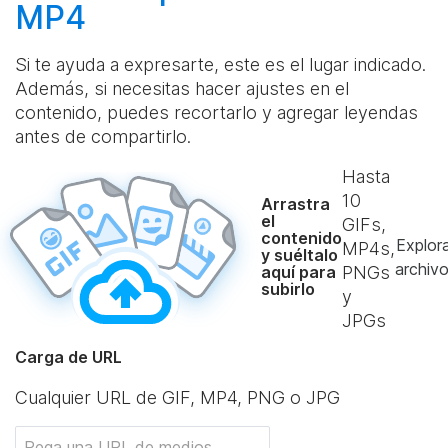
MP4
Si te ayuda a expresarte, este es el lugar indicado.
Además, si necesitas hacer ajustes en el
contenido, puedes recortarlo y agregar leyendas
antes de compartirlo.
Hasta
10
Arrastra
el
GIFs,
contenido
Explor
MP4s,
y suéltalo
archiv
aquí para
PNGs
subirlo
y
JPGs
Carga de URL
Cualquier URL de GIF, MP4, PNG o JPG