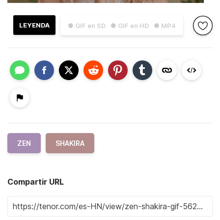
LEYENDA
● GIF en SD
● GIF en HD
● MP4
ZEN
SHAKIRA
Compartir URL