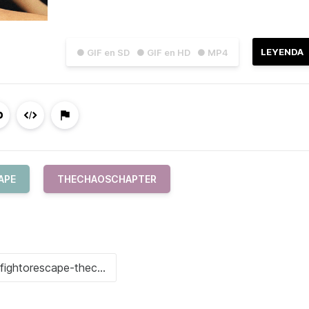
LEYENDA
● GIF en SD
● GIF en HD
● MP4
APE
THECHAOSCHAPTER