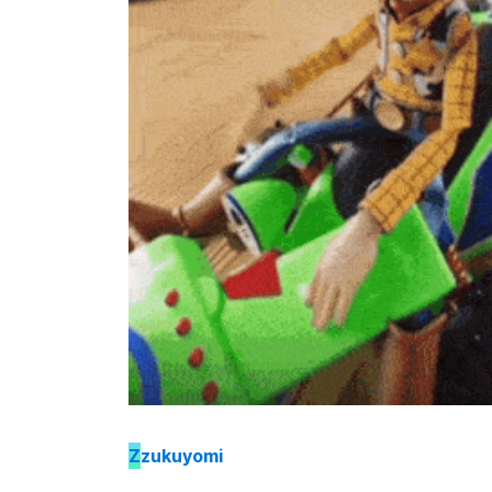
Z
zukuyomi