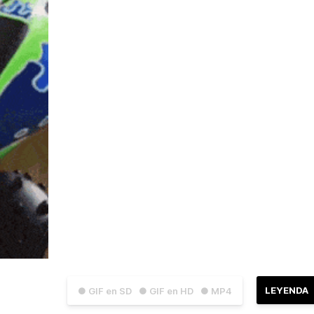
LEYENDA
● GIF en SD
● GIF en HD
● MP4