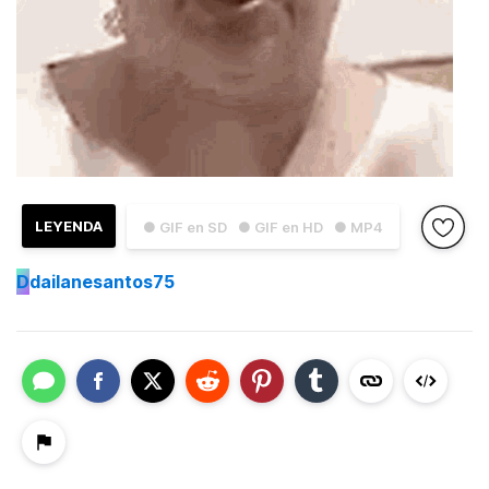
LEYENDA
● GIF en SD
● GIF en HD
● MP4
D
dailanesantos75