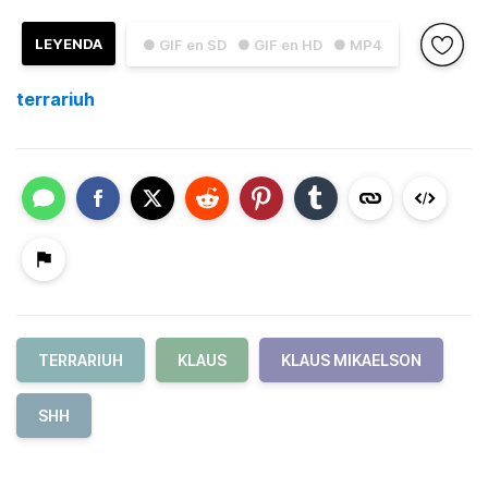
LEYENDA
● GIF en SD
● GIF en HD
● MP4
terrariuh
TERRARIUH
KLAUS
KLAUS MIKAELSON
SHH