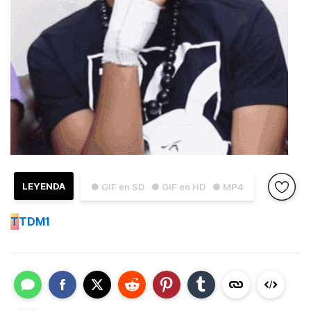
LEYENDA
● GIF en SD
● GIF en HD
● MP4
T
TDM1