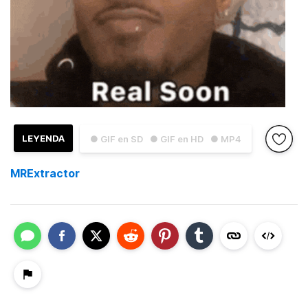
LEYENDA
● GIF en SD
● GIF en HD
● MP4
MRExtractor