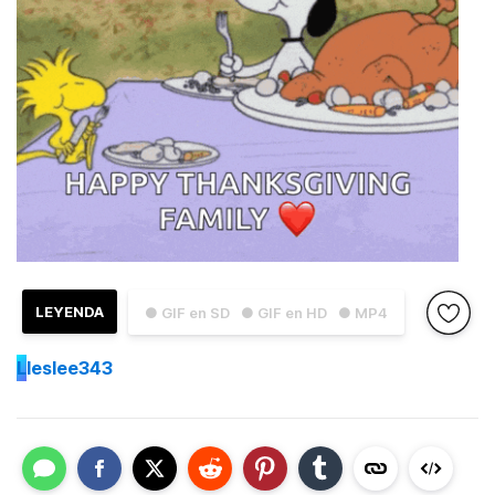
LEYENDA
● GIF en SD
● GIF en HD
● MP4
L
leslee343