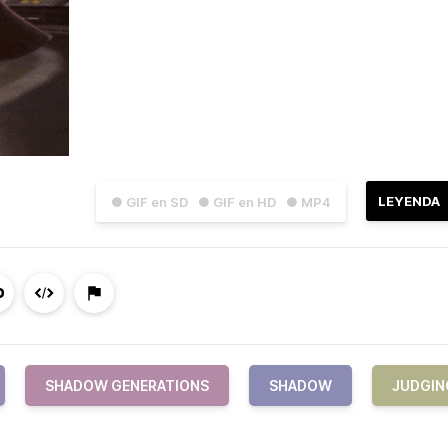
LEYENDA
● GIF en SD
● GIF en HD
● MP4
SHADOW GENERATIONS
SHADOW
JUDGIN