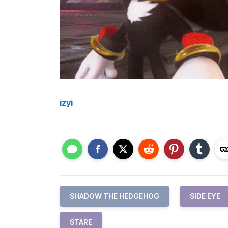
izyi
SHADOW THE HEDGEHOG
SIDE EYE
STARE