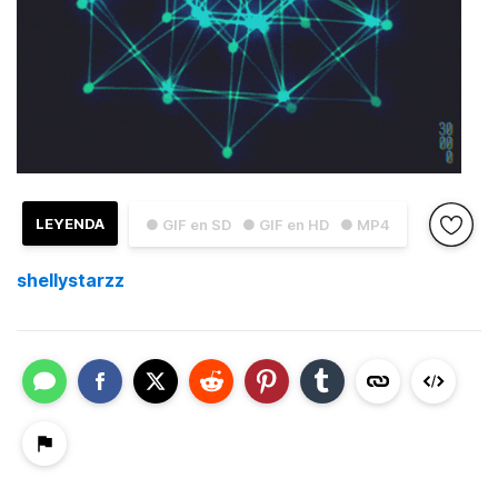
LEYENDA
● GIF en SD
● GIF en HD
● MP4
shellystarzz