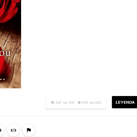
LEYENDA
● GIF en SD
● GIF en HD