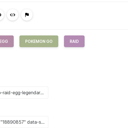
 EGG
POKEMON GO
RAID