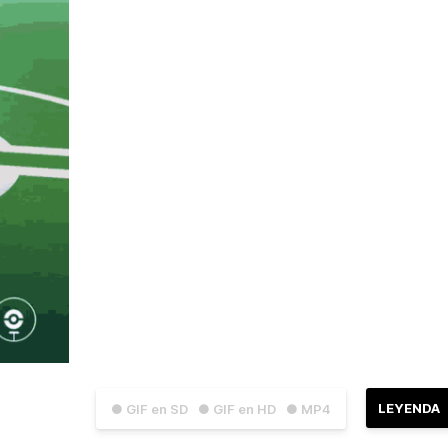
LEYENDA
● GIF en SD
● GIF en HD
● MP4