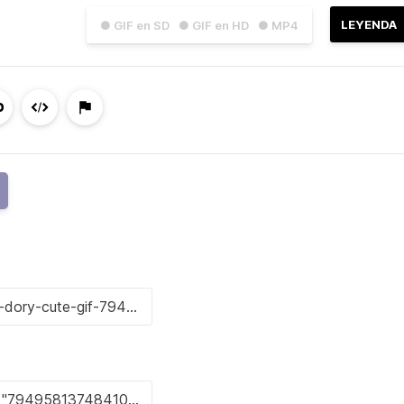
LEYENDA
● GIF en SD
● GIF en HD
● MP4