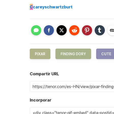
C
careyschwartzburt
PIXAR
FINDING DORY
CUTE
Compartir URL
Incorporar