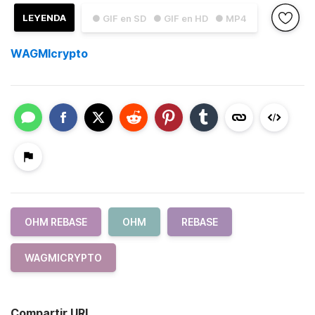
LEYENDA
● GIF en SD
● GIF en HD
● MP4
WAGMIcrypto
OHM REBASE
OHM
REBASE
WAGMICRYPTO
Compartir URL