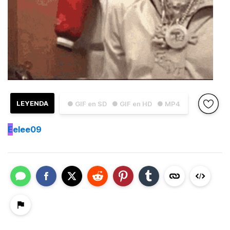
LEYENDA
● GIF en SD
● GIF en HD
● MP4
E
elee09