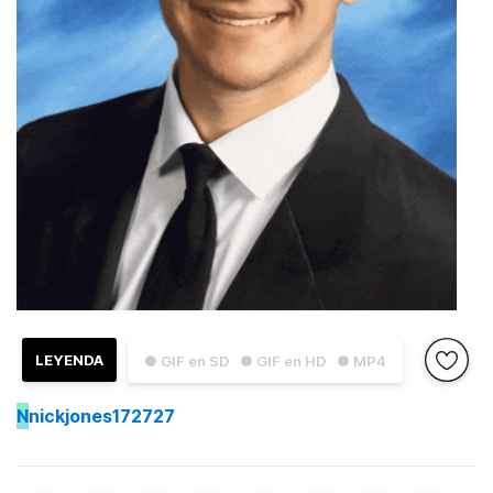
LEYENDA
● GIF en SD
● GIF en HD
● MP4
N
nickjones172727