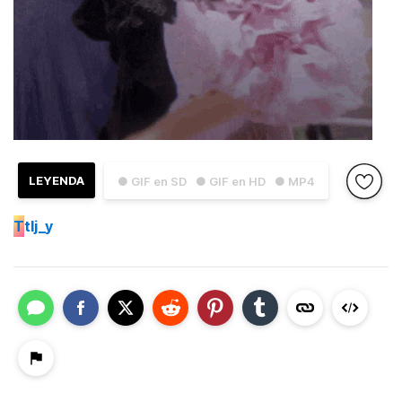
LEYENDA
● GIF en SD
● GIF en HD
● MP4
T
tlj_y