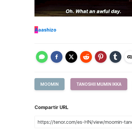
A
aashizo
MOOMIN
TANOSHII MUMIN IKKA
Compartir URL