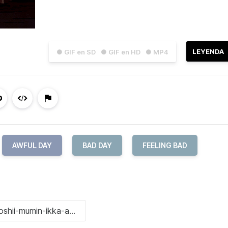
LEYENDA
● GIF en SD
● GIF en HD
● MP4
AWFUL DAY
BAD DAY
FEELING BAD