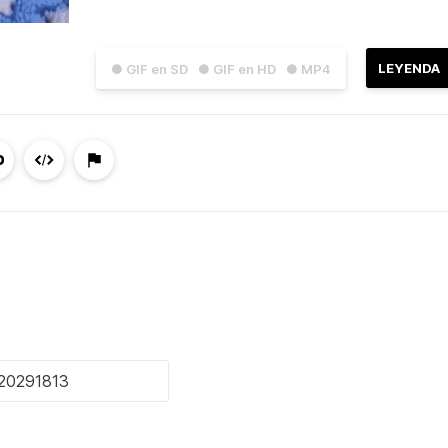
LEYENDA
● GIF en SD
● GIF en HD
● MP4