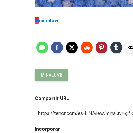
M
minaluvr
MINALUVR
Compartir URL
Incorporar