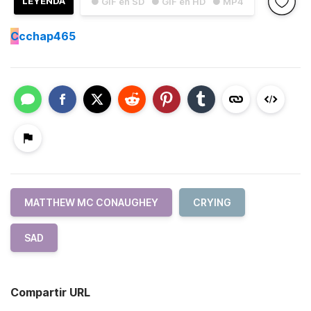
LEYENDA
● GIF en SD
● GIF en HD
● MP4
C
cchap465
MATTHEW MC CONAUGHEY
CRYING
SAD
Compartir URL