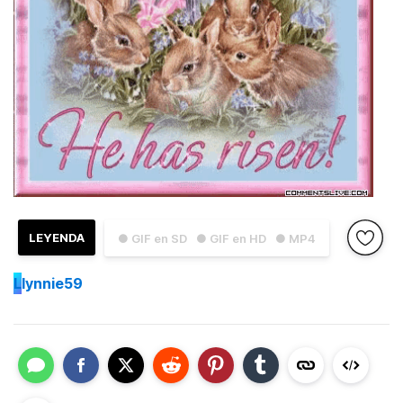
LEYENDA
● GIF en SD
● GIF en HD
● MP4
L
lynnie59