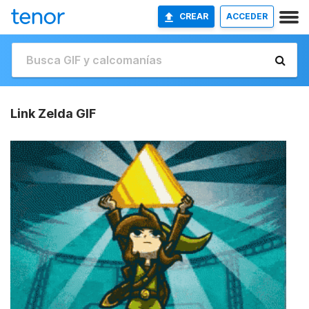
CREAR
ACCEDER
Link Zelda GIF