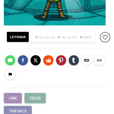
LEYENDA
● GIF en SD
● GIF en HD
● MP4
LINK
ZELDA
TRIFORCE