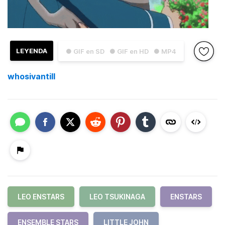
LEYENDA
● GIF en SD
● GIF en HD
● MP4
whosivantill
LEO ENSTARS
LEO TSUKINAGA
ENSTARS
ENSEMBLE STARS
LITTLE JOHN