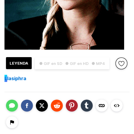
LEYENDA
● GIF en SD
● GIF en HD
● MP4
L
lasiphra