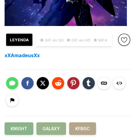
LEYENDA
● GIF en SD
● GIF en HD
● MP4
xXAmadeusXx
KNIGHT
GALAXY
KFBGC