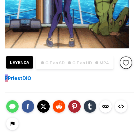
LEYENDA
● GIF en SD
● GIF en HD
● MP4
P
PriestDiO