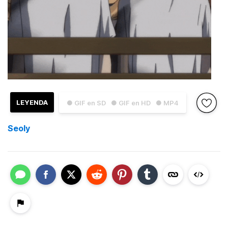
LEYENDA
● GIF en SD
● GIF en HD
● MP4
Seoly