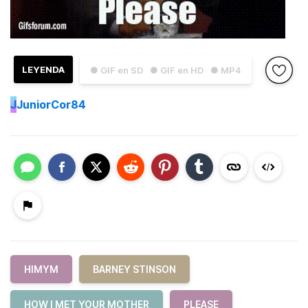
LEYENDA
● GIF en SD
● GIF en HD
● MP4
J
JuniorCor84
HIMYM
BARNEY STINSON
HOW I MET YOUR MOTHER
PLEASE