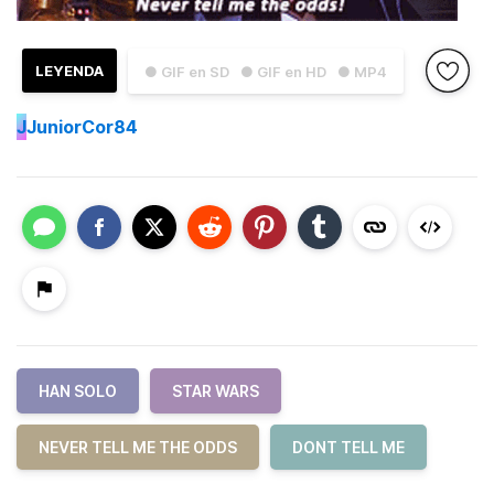
LEYENDA
● GIF en SD
● GIF en HD
● MP4
J
JuniorCor84
HAN SOLO
STAR WARS
NEVER TELL ME THE ODDS
DONT TELL ME