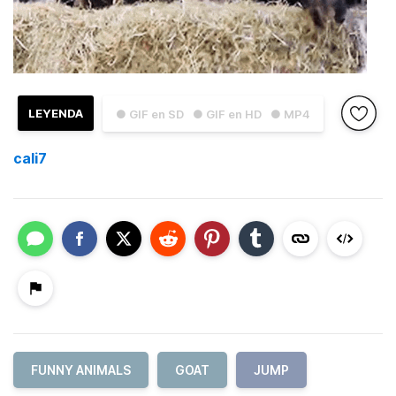
LEYENDA
● GIF en SD
● GIF en HD
● MP4
cali7
FUNNY ANIMALS
GOAT
JUMP