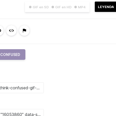
LEYENDA
● GIF en SD
● GIF en HD
● MP4
CONFUSED