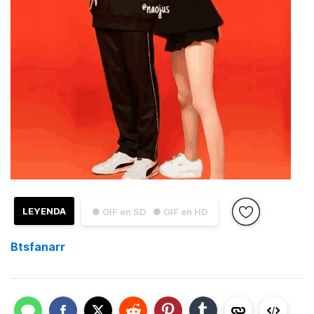
LEYENDA
● GIF en SD
● GIF en HD
Btsfanarr