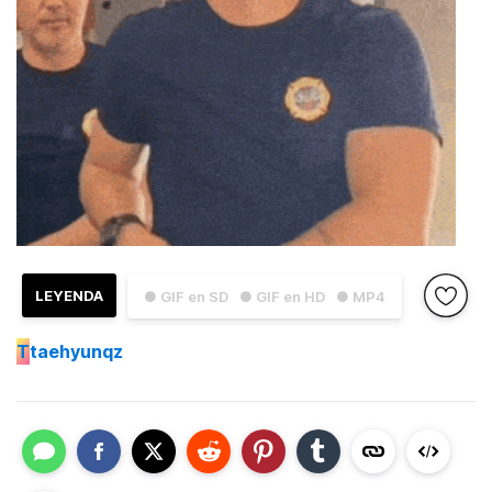
LEYENDA
● GIF en SD
● GIF en HD
● MP4
T
taehyunqz