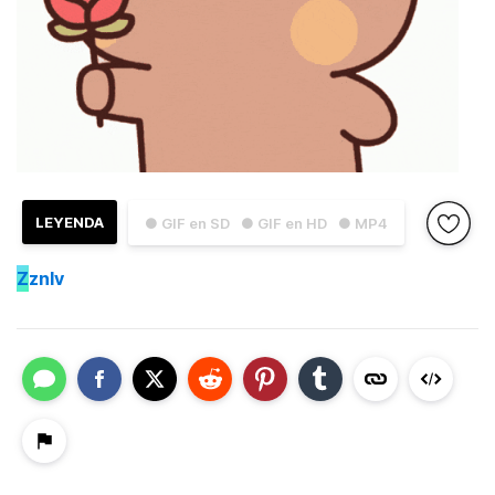
LEYENDA
● GIF en SD
● GIF en HD
● MP4
Z
znlv