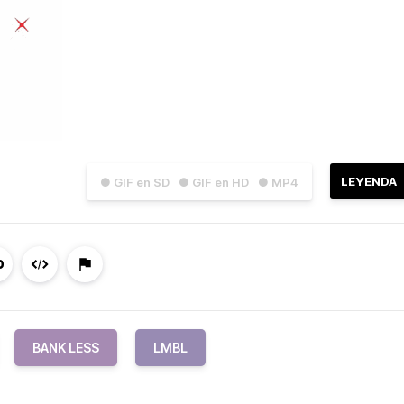
LEYENDA
● GIF en SD
● GIF en HD
● MP4
BANK LESS
LMBL