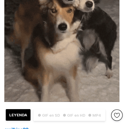
LEYENDA
● GIF en SD
● GIF en HD
● MP4