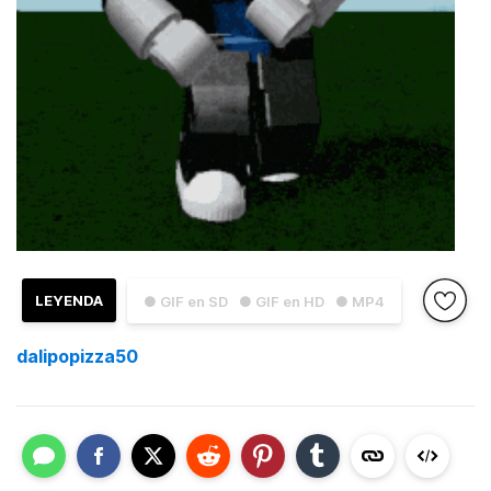
LEYENDA
● GIF en SD
● GIF en HD
● MP4
dalipopizza50