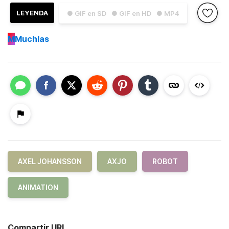
LEYENDA
● GIF en SD
● GIF en HD
● MP4
M
Muchlas
AXEL JOHANSSON
AXJO
ROBOT
ANIMATION
Compartir URL