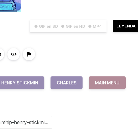
LEYENDA
● GIF en SD
● GIF en HD
● MP4
HENRY STICKMIN
CHARLES
MAIN MENU