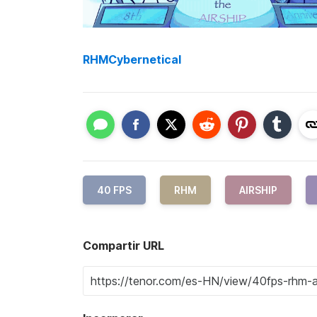
RHMCybernetical
40 FPS
RHM
AIRSHIP
Compartir URL