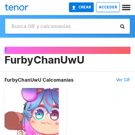
CREAR
ACCEDER
F
FurbyChanUwU
FurbyChanUwU Calcomanías
Ver GIF