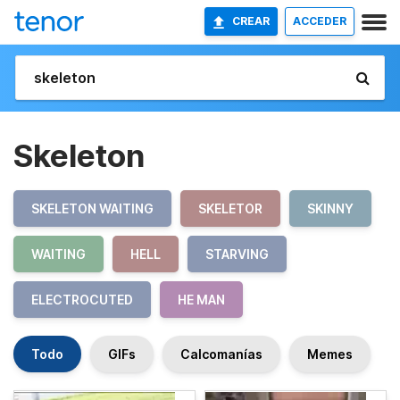
CREAR
ACCEDER
Skeleton
SKELETON WAITING
SKELETOR
SKINNY
WAITING
HELL
STARVING
ELECTROCUTED
HE MAN
Todo
GIFs
Calcomanías
Memes