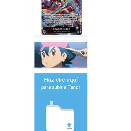
Haz clic aquí
para subir a Tenor